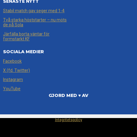
SENASTE NYTT
Stabil match gav seger med 1-4
Två starka höststarter – nu möts
de på Sola
Järfälla borta väntar för
formstarkt KF
SOCIALA MEDIER
Facebook
X (fd. Twitter)
Instagram
YouTube
GJORD MED ♥ AV
Integritetspolicy