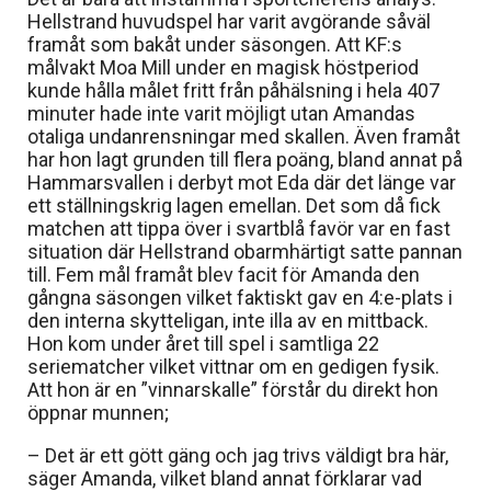
Hellstrand huvudspel har varit avgörande såväl
framåt som bakåt under säsongen. Att KF:s
målvakt Moa Mill under en magisk höstperiod
kunde hålla målet fritt från påhälsning i hela 407
minuter hade inte varit möjligt utan Amandas
otaliga undanrensningar med skallen. Även framåt
har hon lagt grunden till flera poäng, bland annat på
Hammarsvallen i derbyt mot Eda där det länge var
ett ställningskrig lagen emellan. Det som då fick
matchen att tippa över i svartblå favör var en fast
situation där Hellstrand obarmhärtigt satte pannan
till. Fem mål framåt blev facit för Amanda den
gångna säsongen vilket faktiskt gav en 4:e-plats i
den interna skytteligan, inte illa av en mittback.
Hon kom under året till spel i samtliga 22
seriematcher vilket vittnar om en gedigen fysik.
Att hon är en ”vinnarskalle” förstår du direkt hon
öppnar munnen;
– Det är ett gött gäng och jag trivs väldigt bra här,
säger Amanda, vilket bland annat förklarar vad