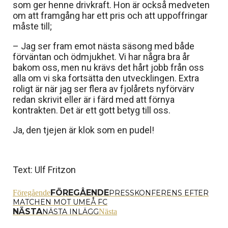
som ger henne drivkraft. Hon är också medveten
om att framgång har ett pris och att uppoffringar
måste till;
– Jag ser fram emot nästa säsong med både
förväntan och ödmjukhet. Vi har några bra år
bakom oss, men nu krävs det hårt jobb från oss
alla om vi ska fortsätta den utvecklingen. Extra
roligt är när jag ser flera av fjolårets nyförvärv
redan skrivit eller är i färd med att förnya
kontrakten. Det är ett gott betyg till oss.
Ja, den tjejen är klok som en pudel!
Text: Ulf Fritzon
FÖREGÅENDE
Föregående
PRESSKONFERENS EFTER
MATCHEN MOT UMEÅ FC
NÄSTA
NÄSTA INLÄGG
Nästa