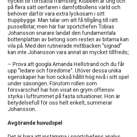
nyckel till fortsatta framsteg. Klubben är ung och
på flera sätt oerfaren i damfotbollens värld och
behöver därför vara extra lyckosam i sitt
truppbygge. Man talar om att få tillgång till rätt
pusselbitar, men här har sportchefen Tobias
Johansson snarare landat den fundamentala
bottenplattan av betong som resten av bitarna kan
vila på. Med den rutinerade mittbacken ”signad”
kan inte Johansson vara annat än mycket tillfreds;
– Prova att googla Amanda Hellstrand och du får
upp ”ledare och föredöme”. Utöver dessa unika
egenskaper har hon också hållit hög nivå i sitt spel
under säsongen. Förutom rollen som
försvarschef har hon visat en grym offensiv
styrka i luftrummet på fasta situationer. Hon är
betydelsefull för oss helt enkelt, summerar
Johansson.
Avgörande huvudspel
Det är bara att instämma i sportchefens analys.