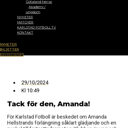
Götaland herrar
Akademi /
ungdom
NYHETER
MATCHER
KARLSTAD FOTBOLL TV
KONTAKT
NYHETER
BILJETTER
SÄSONGSKORT
29/10/2024
Kl
10:49
Tack för den, Amanda!
För Karlstad Fotboll är beskedet om Amanda
Hellstrands förlängning såklart glädjande och en